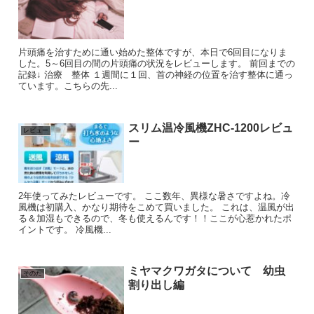
片頭痛を治すために通い始めた整体ですが、本日で6回目になりま
した。5～6回目の間の片頭痛の状況をレビューします。 前回までの
記録↓ 治療 整体 １週間に１回、首の神経の位置を治す整体に通っ
ています。こちらの先...
スリム温冷風機ZHC-1200レビュ
レビュー
ー
2年使ってみたレビューです。 ここ数年、異様な暑さですよね。冷
風機は初購入、かなり期待をこめて買いました。 これは、温風が出
る＆加湿もできるので、冬も使えるんです！！ここが心惹かれたポ
イントです。 冷風機...
ミヤマクワガタについて 幼虫
そのた
割り出し編