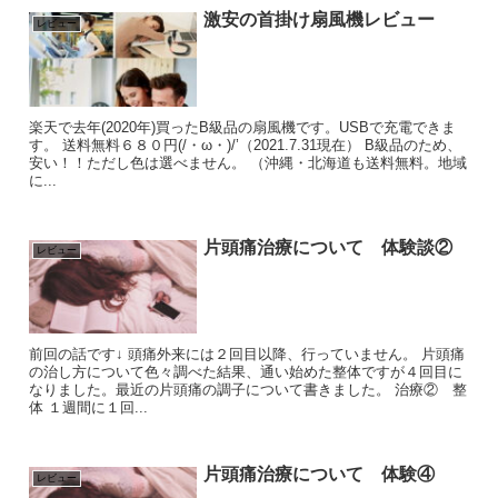
激安の首掛け扇風機レビュー
レビュー
楽天で去年(2020年)買ったB級品の扇風機です。USBで充電できま
す。 送料無料６８０円(/・ω・)/’（2021.7.31現在） B級品のため、
安い！！ただし色は選べません。 （沖縄・北海道も送料無料。地域
に...
片頭痛治療について 体験談②
レビュー
前回の話です↓ 頭痛外来には２回目以降、行っていません。 片頭痛
の治し方について色々調べた結果、通い始めた整体ですが４回目に
なりました。最近の片頭痛の調子について書きました。 治療② 整
体 １週間に１回...
片頭痛治療について 体験④
レビュー