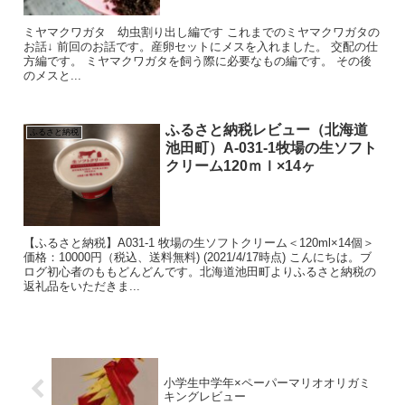
ミヤマクワガタ 幼虫割り出し編です これまでのミヤマクワガタの
お話↓ 前回のお話です。産卵セットにメスを入れました。 交配の仕
方編です。 ミヤマクワガタを飼う際に必要なもの編です。 その後
のメスと...
ふるさと納税レビュー（北海道
ふるさと納税
池田町）A-031-1牧場の生ソフト
クリーム120ｍｌ×14ヶ
【ふるさと納税】A031-1 牧場の生ソフトクリーム＜120ml×14個＞
価格：10000円（税込、送料無料) (2021/4/17時点) こんにちは。ブ
ログ初心者のももどんどんです。北海道池田町よりふるさと納税の
返礼品をいただきま...
小学生中学年×ペーパーマリオオリガミ
キングレビュー