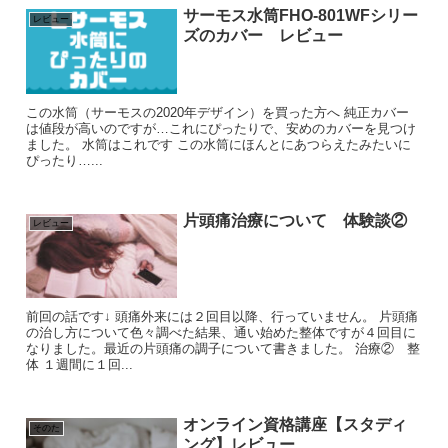
サーモス水筒FHO-801WFシリー
レビュー
ズのカバー レビュー
この水筒（サーモスの2020年デザイン）を買った方へ 純正カバー
は値段が高いのですが…これにぴったりで、安めのカバーを見つけ
ました。 水筒はこれです この水筒にほんとにあつらえたみたいに
ぴったり…...
片頭痛治療について 体験談②
レビュー
前回の話です↓ 頭痛外来には２回目以降、行っていません。 片頭痛
の治し方について色々調べた結果、通い始めた整体ですが４回目に
なりました。最近の片頭痛の調子について書きました。 治療② 整
体 １週間に１回...
オンライン資格講座【スタディ
そのた
ング】レビュー