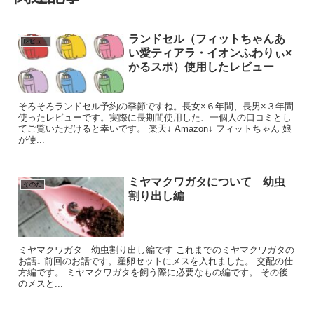
ランドセル（フィットちゃんあ
レビュー
い愛ティアラ・イオンふわりぃ×
かるスポ）使用したレビュー
そろそろランドセル予約の季節ですね。長女×６年間、長男×３年間
使ったレビューです。実際に長期間使用した、一個人の口コミとし
てご覧いただけると幸いです。 楽天↓ Amazon↓ フィットちゃん 娘
が使...
ミヤマクワガタについて 幼虫
そのた
割り出し編
ミヤマクワガタ 幼虫割り出し編です これまでのミヤマクワガタの
お話↓ 前回のお話です。産卵セットにメスを入れました。 交配の仕
方編です。 ミヤマクワガタを飼う際に必要なもの編です。 その後
のメスと...